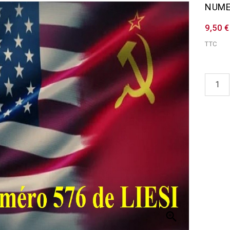
NUME
9,50 €
TTC
