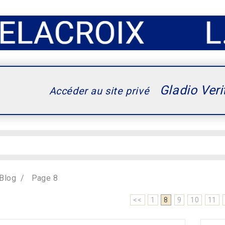
Gladio Veri
Accéder au site privé
Blog
Page 8
<<
1
8
9
10
11