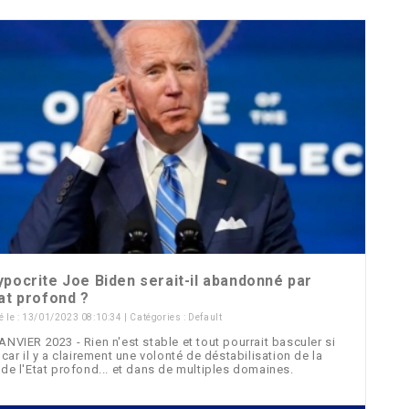
ypocrite Joe Biden serait-il abandonné par
tat profond ?
é le : 13/01/2023 08:10:34 | Catégories :
Default
ANVIER 2023 - Rien n'est stable et tout pourrait basculer si
, car il y a clairement une volonté de déstabilisation de la
 de l'Etat profond... et dans de multiples domaines.