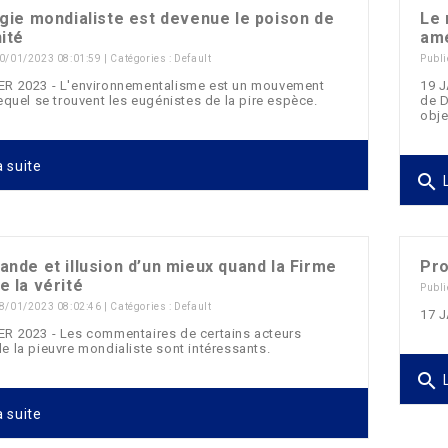
gie mondialiste est devenue le poison de
Le 
ité
amé
 20/01/2023 08:01:59 | Catégories :
Default
Publi
ER 2023 - L'environnementalisme est un mouvement
19 J
lequel se trouvent les eugénistes de la pire espèce.
de 
obje
a suite
search
L
nde et illusion d’un mieux quand la Firme
Pro
 la vérité
Publi
 18/01/2023 08:02:46 | Catégories :
Default
17 J
ER 2023 - Les commentaires de certains acteurs
e la pieuvre mondialiste sont intéressants.
search
L
a suite