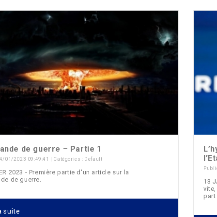
ande de guerre – Partie 1
L’h
l’E
 14/01/2023 09:49:41 | Catégories :
Default
Publi
R 2023 - Première partie d'un article sur la
de de guerre.
13 J
vite
part
a suite