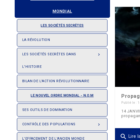
MONDIAL
LES SOCIÉTÉS SECRÈTES
LA RÉVOLUTION
LES SOCIÉTÉS SECRÈTES DANS

L'HISTOIRE
BILAN DE L'ACTION RÉVOLUTIONNAIRE
Propag
LE NOUVEL ORDRE MONDIAL - N.O.M
Publié le :
SES OUTILS DE DOMINATION
14 JANVIE
propagan
CONTRÔLE DES POPULATIONS

search
Lire l
L’EFFACEMENT DE L’ANCIEN MONDE