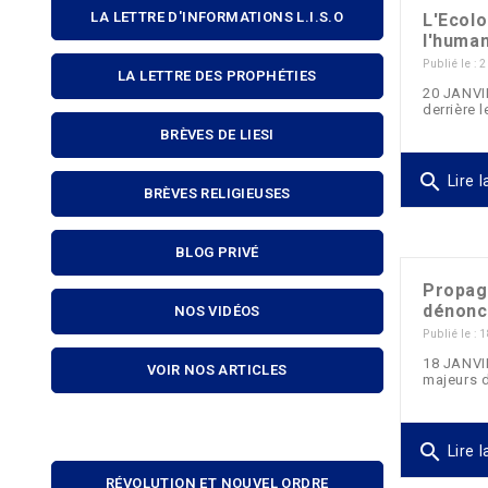
LA LETTRE D'INFORMATIONS L.I.S.O
L'Ecolo
l'human
Publié le :
LA LETTRE DES PROPHÉTIES
20 JANVI
derrière 
BRÈVES DE LIESI
search
Lire l
BRÈVES RELIGIEUSES
BLOG PRIVÉ
Propaga
dénonce
NOS VIDÉOS
Publié le :
18 JANVI
VOIR NOS ARTICLES
majeurs d
search
Lire l
RÉVOLUTION ET NOUVEL ORDRE