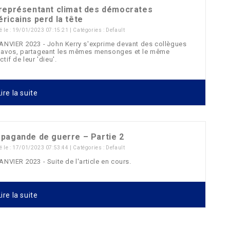
représentant climat des démocrates
ricains perd la tête
é le : 19/01/2023 07:15:21 | Catégories :
Default
ANVIER 2023 - John Kerry s'exprime devant des collègues
Davos, partageant les mêmes mensonges et le même
ctif de leur 'dieu'.
ire la suite
pagande de guerre – Partie 2
é le : 17/01/2023 07:53:44 | Catégories :
Default
ANVIER 2023 - Suite de l'article en cours.
ire la suite